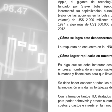
Apple, el gigante de tecnologí
fundado por Steve Jobs (qepd
incrementó su capitalización bursát
(valor de las acciones en la bolsa 
valores) de US$ 2.000 millones 
1997 a algo más de US$ 600.000 
2012
¿Cómo se logra este desconcerta
La respuesta se encuentra en la I
¿Cómo lograr replicarlo en nuest
Es algo que se debe instaurar desd
empresa, nombrando un responsable a
humanos y financieros para que lleve
Se debe hacer conocer a todos los em
la innovación una da las fortalezas d
Con la firma de tantos TLC (tratados
para poder sobrevivir y crecer nuest
costos y gastos e invertir en la inno