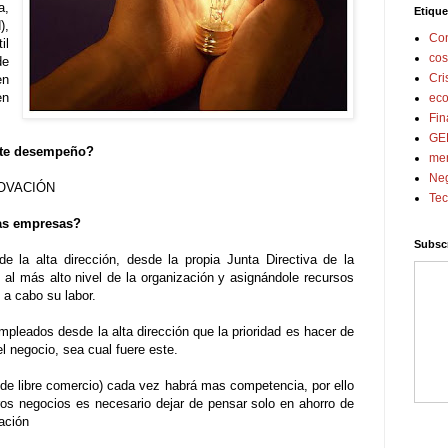
a,
Etique
),
Con
il
cos
de
Cri
en
en
ec
Fin
GE
nte desempeño?
me
Ne
NNOVACIÓN
Tec
ras empresas?
Subscr
e la alta dirección, desde la propia Junta Directiva de la
l más alto nivel de la organización y asignándole recursos
 a cabo su labor.
pleados desde la alta dirección que la prioridad es hacer de
el negocio, sea cual fuere este.
 de libre comercio) cada vez habrá mas competencia, por ello
ros negocios es necesario dejar de pensar solo en ahorro de
vación