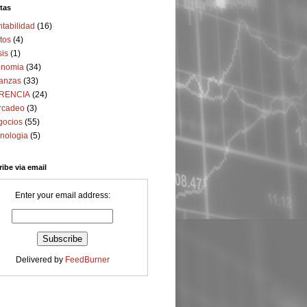
tas
tabilidad
(16)
tos
(4)
sis
(1)
onomia
(34)
anzas
(33)
RENCIA
(24)
rcadeo
(3)
gocios
(55)
nologia
(5)
ibe via email
Enter your email address:
Delivered by
FeedBurner