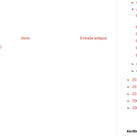
►
▼
Inicio
Entrada antigua
)
►
►
►
20
►
20
►
20
►
20
►
20
AbcBl