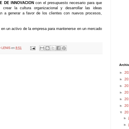
E DE INNOVACION
con el presupuesto necesario para que
crear la cultura organizacional y desarrollar las ideas
an a generar a favor de los clientes con nuevos procesos,
ón en un activo de la empresa para mantenerse en un mercado
 LENIS
en
8:51
Archiv
►
20
►
20
►
20
►
20
►
20
►
20
▼
20
►
►