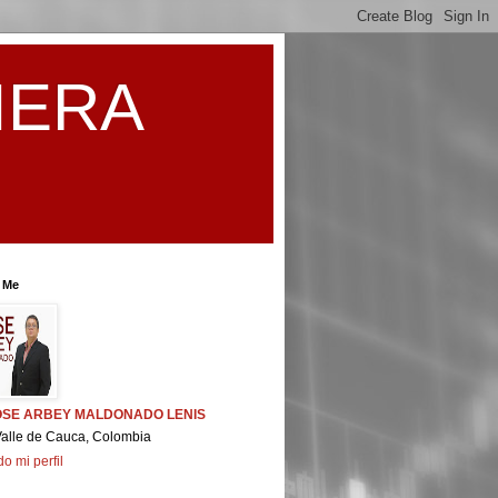
IERA
 Me
OSE ARBEY MALDONADO LENIS
Valle de Cauca, Colombia
do mi perfil