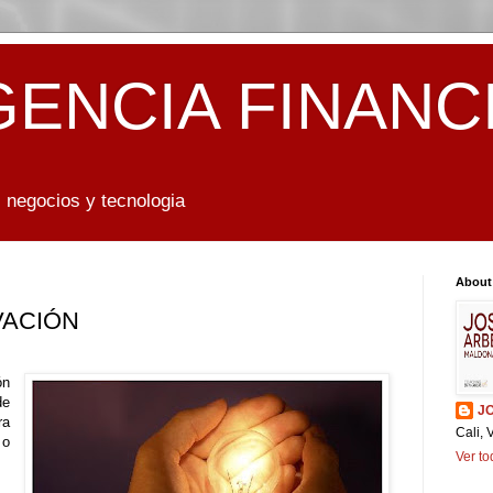
GENCIA FINANC
 negocios y tecnologia
About
VACIÓN
ón
de
J
ra
Cali, 
 o
Ver to