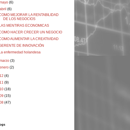
mayo
(6)
abril
(6)
COMO MEJORAR LA RENTABILIDAD
DE LOS NEGOCIOS
LAS MENTIRAS ECONOMICAS
COMO HACER CRECER UN NEGOCIO
COMO AUMENTAR LA CREATIVIDAD
GERENTE DE INNOVACIÓN
La enfermedad holandesa
marzo
(3)
enero
(2)
12
(4)
11
(9)
10
(18)
09
(15)
08
(47)
ogs