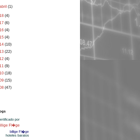
abril
(1)
18
(4)
17
(6)
16
(4)
15
(4)
14
(10)
13
(22)
12
(4)
11
(9)
10
(18)
09
(15)
08
(47)
ogs
certificado por
billige Fl�ge
hoteles baratos