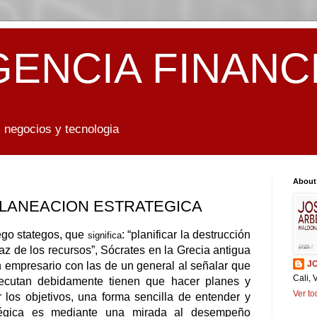
GENCIA FINANC
 negocios y tecnologia
About
PLANEACION ESTRATEGICA
iego stategos, que
: “planificar la destrucción
significa
az de los recursos”, Sócrates en la Grecia antigua
J
 empresario con las de un general al señalar que
Cali, 
jecutan debidamente tienen que hacer planes y
Ver to
 los objetivos, una forma sencilla de entender y
atégica es mediante una mirada al
desempeño