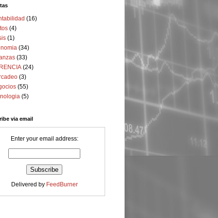
tas
tabilidad
(16)
tos
(4)
sis
(1)
onomia
(34)
anzas
(33)
RENCIA
(24)
rcadeo
(3)
gocios
(55)
nologia
(5)
ibe via email
Enter your email address:
Delivered by
FeedBurner