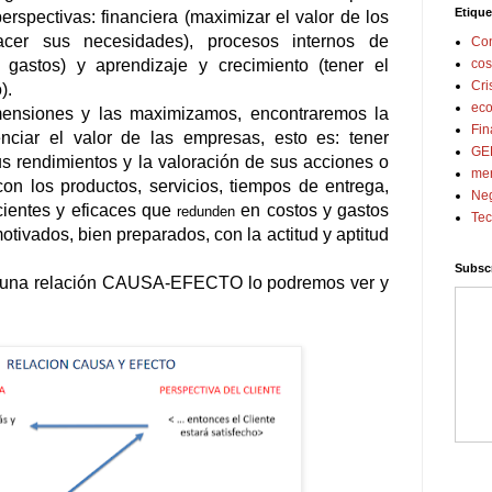
Etique
erspectivas: financiera (maximizar el valor de los
isfacer sus necesidades), procesos internos de
Con
 gastos) y aprendizaje y crecimiento (tener el
cos
Cri
).
ec
mensiones y las maximizamos, encontraremos la
Fin
ciar el valor de las empresas, esto es: tener
GE
s rendimientos y la valoración de sus acciones o
me
on los productos, servicios, tiempos de entrega,
Ne
cientes y eficaces que
en costos y gastos
redunden
Tec
tivados, bien preparados, con la actitud y aptitud
Subscr
e una relación CAUSA-EFECTO lo podremos ver y