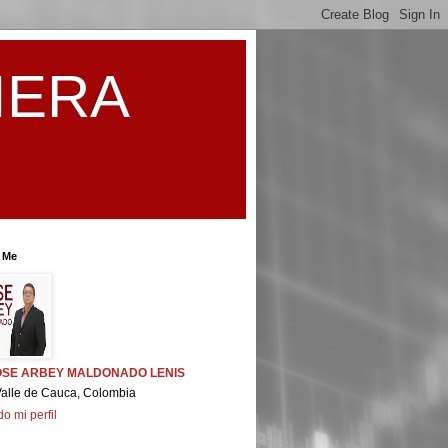
IERA
 Me
OSE ARBEY MALDONADO LENIS
Valle de Cauca, Colombia
do mi perfil