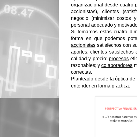
organizacional desde cuatro p
accionistas), clientes (sat
negocio (minimizar costos y
personal adecuado y motivado
Si tomamos estas cuatro di
forma en que podemos poten
accionistas
satisfechos con su
aportes;
clientes
satisfechos c
calidad y precio;
procesos
efi
razonables; y
colaboradores
mo
correctas.
Planteado desde la óptica d
entender en forma practica: