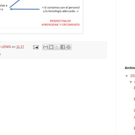
 LENIS
en
11:17
s
Archiv
▼
20
▼