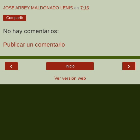
JOSE ARBEY MALDONADO LENIS
en
7:16
Compartir
No hay comentarios:
Publicar un comentario
‹
›
Inicio
Ver versión web