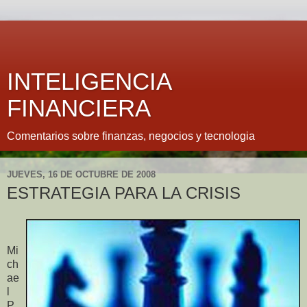
INTELIGENCIA
FINANCIERA
Comentarios sobre finanzas, negocios y tecnologia
JUEVES, 16 DE OCTUBRE DE 2008
ESTRATEGIA PARA LA CRISIS
Mi
ch
ae
l
P